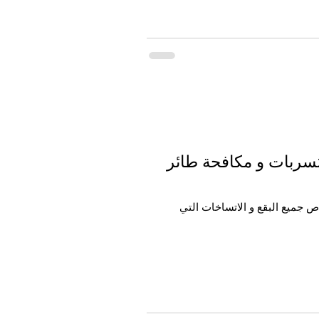
 من تنظيف باالبخار وجلي البلاط و كشف التسربات و مكافحة طائر
 جميع البقع و الاتساخات التي