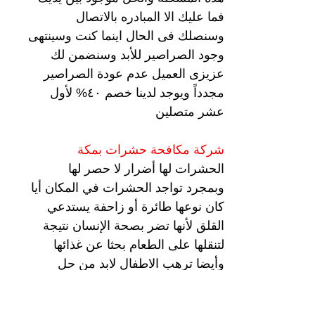
فما عليك الا المبادره بالاتصال
وسنصلك فى الحال اينما كنت وسينتهى
وجود الصراصير للأبد وسنضمن لك
عزيزى العميل عدم عودة الصراصير
مجدداً ويوجد لدينا خصم ٤٠% لأول
عشر متصلين
شركة مكافحة حشرات بمكة
الحشرات لها أضرار لا حصر لها
وبمجرد تواجد الحشرات في المكان أيا
كان نوعها طائرة أو زاحفة يستدعي
القلق لأنها تضر بصحة الإنسان نتيجة
لتنقلها على الطعام بحثا عن غذائها
وأيضا ترهب الاطفال لابد من حل
سريع يقضي عليها تماما ولا يترك أى
أثر وهذا يعتمد على نوع المبيد الحشرى