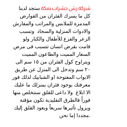
شركة رش
حشرات بمكة
ستجد لدينا
كل ما يسرك الفئران من القوارض
المدمرة للملابس والمراتب والمفارش
والادوات المنزلية والسجاد وتسبب
الزعر والفزع للأطفال والكبار ولو
قامت بقرض انسان تتسبب فى مرض
السعار المميت والطاعون المميت
ويتراوح كول الفئران من ١٥ سم الى
٢٠ سم وتدخل الى المنزل عن طريق
الابواب المفتوحة او الشبابيك لذلك فور
معرفتك بوجود فئران بمنزلك ما عليك
الا ابلاغ ولا داعى للقلق سنتخلص منها
فوراً فالطرق التقليدية تكون مؤقتة
ويزول تأثيرها سريعاً ويعود القلق إليك
مجددا إما نحن.