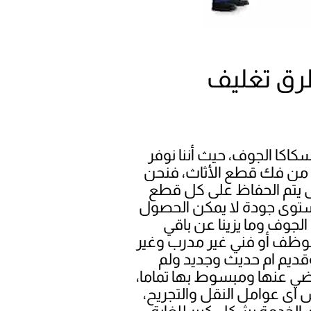
رق تغليف
اكا الجوف، حيث أننا نوفر
ية من فك قطع الأثاث، فنحن
يتم الحفاظ على كل قطع
بمستوى جودة لا يمكن الحصول
لجوف وما يزينا عن باقي
 موظف أو فني غير مدرب وغير
ديم ام حديث وجديد ولم
ي عنها ومبسوط بها تماما،
ش اى عوامل النقل والتجريح،