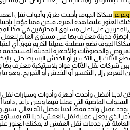
وعرعر
سكاكا الجوف بأحدث طرق وأدوات نقل العفش 
 العثور عليها هذه الفترة، فنحن قمنا مؤخرا بإختيا
 المدربين على أعلى مستوى المحترفين في هذا المج
 أجهزة حديثة معترف بها على مستوى العالم للعمل ف
كاكا الجوف نضع مصلحة عميلنا الكريم فوق أي اعتبار
 العروض والخصومات والأجهزة الحديثة المستخدمة 
طع الأثاث إلى التكسير أو الخدش البسيط حتى، بالإضا
 بين شركات نقل الأثاث مواد بلاستيكية معترف بها 
التعرض إلى التكسير أو الخدش أو التجريح، وهو ما يج
آن لدينا أفضل وأحدث أجهزة وأدوات وسيارات نقل
 السنوات الماضية التي عملنا فيها ونحن نراعى دائم
فلا يوجد عميل واحد فقط لدينا بفضل الله تعالى سب
الأمر الذي يجعل عملية نقل العفش لدينا تتم بمستوى
لدينا العاملة في خدمات نقل العفش لا يمكنك العثور 