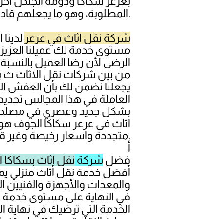
بعرعر سكاكا ودومة الجندل آخر 
المطلوبة، وهو ما يجعلهم قادرين على توصيل أفضل مستوى خدمة لك بأرخص سعر في نفس الوقت.
شركة نقل اثاث في عرعر
لدينا 
مستوى خدمة لك عميلنا العزيز
الرضى لأن رضا العميل بالنسبة إل
من بين شركات نقل الاثاث ث بس
يجعلنا نضمن لك بأن العفش الخ
العاملة في هذا المجالس تحديدا،
بشكل جديد وعصري في مصلحة عمي
اثاث في عرعر سكاكا الجوف هو أ
متجددة واسعار رخيصة وغير قابلة للمنافسة من ناحية الشركات الأخرى العاملة في مجالس نقل العفش المنزلى.
أ
فضل
شركة
نقل اثاث بسكاكا 
أفضل خدمة نقل أثاث منزلي يمك
والمعدات والأجهزة والفنيين ال
في النهاية على مستوى خدمة متمي
الخدمة التي ترضيك في نهاية ا