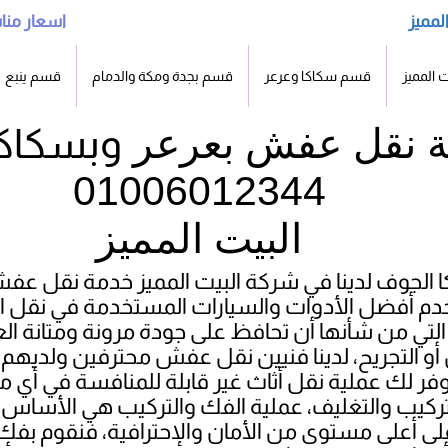
لمميز
ساعه
اسعار منا
 المميز
قسم سكاكا وعرعر
قسم بجدة ومكة والدمام
قسم ينبع
 نقل عفش بعرعر
01006012344
البيت المميز
الجوف لدينا في شركة البيت المميز خدمة نقل عفش
خدم أفضل الأدوات والسيارات المستخدمة في نقل ا
 التي من شأنها أن تحافظ على جودة مرونة ومتانة ا
أو التجريح، لدينا فنيين نقل عفش محترفين ولديهم ال
نوفر لك عملية نقل أثاث غير قابلة للمنافسة في أي مك
ركيب والتغليف، عملية الفك والتركيب هي الأساس 
م على أعلى مستوى من الأمان والإحترافية، فنقوم 