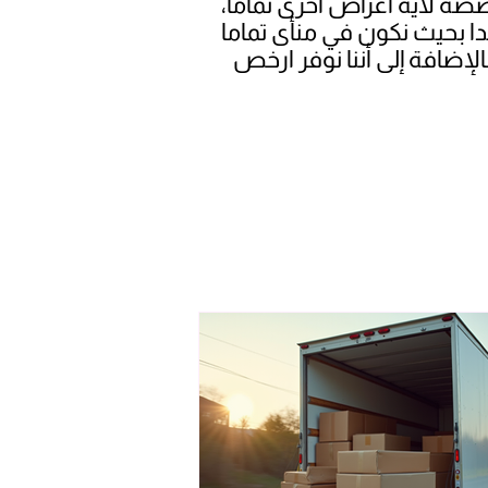
ة لأية أغراض أخرى تماما،
 بحيث نكون في منأى تماما
لإضافة إلى أننا نوفر ارخص