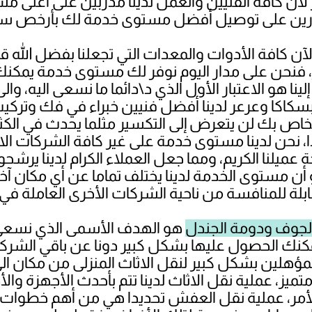
لأن كافة الفنيين والعمل لدينا مدربين على أعلى مس
الآن كافة الأدوات والمعدات التي تجعلنا بفضل الله
، فنحن على مدار اليوم نوفر لك مستوى خدمة يمكن
ينا هو الاعتبار الأول الذي د\دائما ما نسعى اليه، و
كاكا وعرعر لدينا أفضل فنيين خبراء في فك وتركيب
اص بك لن يتعرض إلى التكسير مثلما يحدث في الكث
 نحن لدينا مستوى خدمة على غير كافة الشركات الاخرى
لنا الكريم، ومما جعل العملاء الكرام لدينا يرشحو
ن مستوى الخدمة لدينا يختلف تماما عن أي مكان آخر،
الجوف ودومة الجندل
هو الهدف الأسمى الذي نسعى دائ
نك الحصول عليها بشكل كبير دونا عن باقي الشركات 
مؤهلين بشكل كبير لنقل الاثاث المنزلى من مكان ال
ز، عملية نقل الاثاث لدينا تتم بأحدث الأجهزة والأد
لأمر، عملية نقل العفش تحديدا هي من أهم خطوات ت