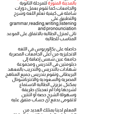
بالمدينة المنورة
للمرحلة الثانوية
والجامعات كما تقوم بعمل دو
رات
شامله فى كيفية تعلم اللغه وشرح
والتطبيق على
grammar,reading,writing,listening
and pronounciation
تاتى لمنزل الطالبه بالاتفاق على الموعد
المناسب للطالبه
حاصله على بكالوريوس فى اللغه
الانجليزيه من أعلى الجامعات المصرية
جامعة عين شمس إضافة إلى
دبلومتين فى التدريس ومجموعة
شهادات بالتدريس والتدريب بالمعهد
البريطانى وتقوم بتدريس جميع المناهج
المصريه والسعوديه والانترناشونال
يمكنكى عزيزتى الطالبه الاستماع
لشرحها واذا لم تعجبك طريقة
وسهولة الشرح حصه أو اثنتين
لاتقومى بدفع اى حساب متفق عليه
المعلم لدينا يمتلك العديد من