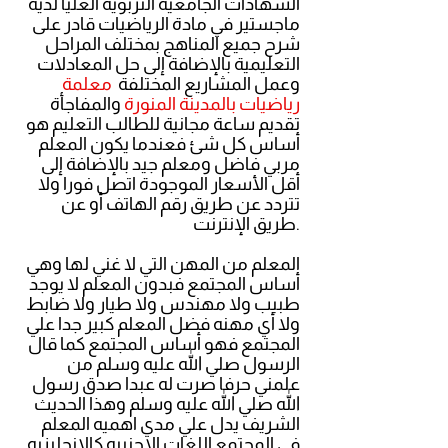
الشهادات الجامعية التربوية العليا لديه
ماجستير في مادة الرياضيات قادر على
شرح جميع المناهج بمختلف المراحل
التعليمية بالإضافة إلى حل المعادلات
وعمل المشاريع المختلفة
معلمة
رياضيات بالمدينة المنورة
والمفاجأة
تقديم ساعة مجانية للطالب التعليم هو
أساس كل شئ فعندما يكون المعلم
مربي فاضل ومعلم جيد بالإضافة إلى
أقل الأسعار الموجودة اتصل فورا ولا
تتردد عن طريق رقم الهاتف أو عن
طريق الإنترنت.
المعلم من المهن التي لا غني لها وهي
أساس المجتمع فبدون المعلم لا يوجد
طبيب ولا مهندس ولا طيار ولا ضابط
ولا أي مهنه فضل المعلم كبير جدا علي
المجتمع فهو أساس المجتمع كما قال
الرسول صلي الله عليه وسلم من
علمني حرفا صرت له عبدا صدق رسول
الله صلي الله عليه وسلم وهذا الحديث
الشريف يدل علي مدي اهميه المعلم
في المجتمع اللغات الاجنبيه كالانجليزيه