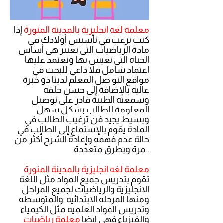
معلمة
لغه انجليزية
بالمدينة المنورة
إذا
كنت ترغب في تأسيس أولادك في
مادة الرياضيات التى تعتبر هى أساس
الحياة التى نعيش بها ونعتمد عليها
اعتماد شامل فلا داعي للبحث في
مواقع التواصل المعلم لدينا ذو خبرة
عالية بالإضافة إلى حسن خلقه
وسمعته الطيبة قادر على توصيل
المعلومة للطالب بشكل سهل
وبسيط يجيد فن ترغيب الطالب في
المادة يقوم بالإستماع إلى الطالب في
حالة عدم فهمه وإعادة الشرح أكثر من
مرة وبطرق متعددة .
معلمة لغه انجليزية بالمدينة المنورة
تقوم بتدريس جميع المواد مثل اللغة
الانجليزية والرياضيات لجميع المراحل
ومنها المرحله الابتدائيه والمتوسطه
وتدريس المواد العلميه مثل الكيمياء
والفيزياء فهي ايضا
معلمة رياضيات