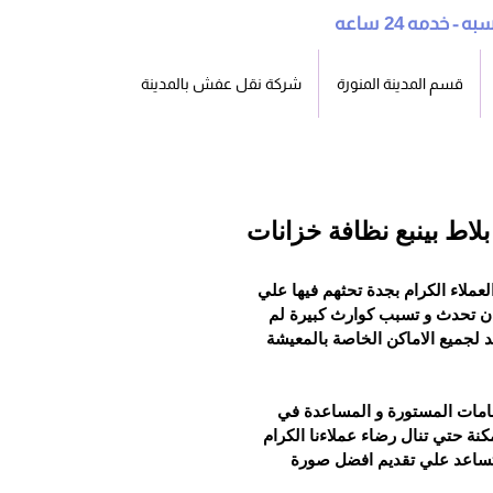
سبه - خدمه
24
قسم المدينة المنورة
شركة نقل عفش بالمدينة
اط بينبع نظافة خزانات
ملاء الكرام بجدة تحثهم فيها علي 
ان تحدث و تسبب كوارث كبيرة لم 
 لجميع الاماكن الخاصة بالمعيشة 
يل خزانات ورش
جلي رخام بالمدينة المنورة
نقل
رات منزلية بأرخص
خامات المستورة و المساعدة في 
بالكريستال بخصم 50% و
بخص
 حتي تنال رضاء عملاءنا الكرام 
أسعار في شركة البيت
لدينا فني نجار محترف
محد
 تساعد علي تقديم افضل صورة 
ميز
الم