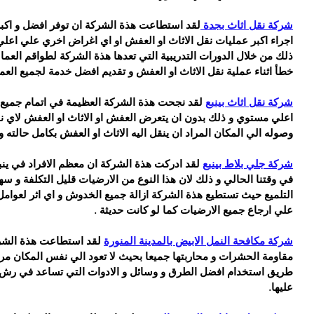
شركة نقل اثاث بجدة 
لقد استطاعت هذة الشركة ان توفر افضل و اكب
اجراء اكبر عمليات نقل الاثاث او العفش او اي اغراض اخري علي اع
ذلك من خلال الدورات التدريبية التي تعدها هذة الشركة لطواقم الع
خطأ اثناء عملية نقل الاثاث او العفش و تقديم افضل خدمة لجميع العمل
شركة نقل اثاث بينبع
 لقد نجحت هذة الشركة العظيمة في اتمام جميع 
اعلي مستوي و ذلك بدون ان يتعرض العفش او الاثاث او العفش لاي نوع
وصوله الي المكان المراد ان ينقل اليه الاثاث او العفش بكامل حالته 
شركة جلي بلاط بينبع
 لقد ادركت هذة الشركة ان معظم الافراد في ين
في وقتنا الحالي و ذلك لان هذا النوع من الارضيات قليل التكلفة و س
التلميع حيث تستطيع هذة الشركة ازالة جميع الخدوش و اي اثر لعوام
علي ارجاع جميع الارضيات كما لو كانت حديثة .
شركة مكافحة النمل الابيض بالمدينة المنورة
 لقد استطاعت هذة الشر
مقاومة الحشرات و محاربتها جميعا بحيث لا تعود الي نفس المكان مر
طريق استخدام افضل الطرق و وسائل و الادوات التي تساعد في رش ال
عليها.