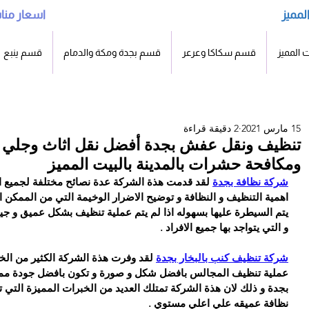
لمميز
ساعه
اسعار منا
 المميز
قسم سكاكا وعرعر
قسم بجدة ومكة والدمام
قسم ينبع
15 مارس 2021
2 دقيقة قراءة
تنظيف ونقل عفش بجدة أفضل نقل اثاث وجلي بل
ومكافحة حشرات بالمدينة بالبيت المميز
شركة نظافة بجدة
 لقد قدمت هذة الشركة عدة نصائح مختلفة لجميع الع
اهمية التنظيف و النظافة و توضيح الاضرار الوخيمة التي من الممكن 
يتم السيطرة عليها بسهوله اذا لم يتم عملية تنظيف بشكل عميق و جيد
و التي يتواجد بها جميع الافراد .
كات البيت المميز
نقل عفش في المدينه
غس
جلي بالمدينة المنورة
شركة تنظيف كنب بالبخار بجدة
المنوره لدينا أفضل أجهزة
حش
 لقد وفرت هذة الشركة الكثير من ال
عملية تنظيف المجالس بافضل شكل و صورة و تكون بافضل جودة ممكنة
قوي شركة تنظيف
وأدوات نقل الاثاث
ال
بجدة و ذلك لان هذة الشركة تمتلك العديد من الخبرات المميزة التي
دة
المنزلي بأرخص الأسعار
الم
نظافة عميقه علي اعلي مستوي .