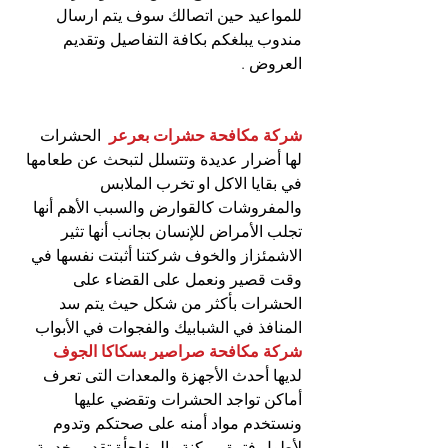
للمواعيد حين اتصالك سوف يتم ارسال 
مندوب يبلغكم بكافة التفاصيل وتقديم 
العروض .
شركة مكافحة حشرات بعرعر
  الحشرات 
لها أضرار عديدة وتتسلل لتبحث عن طعامها 
في بقايا الاكل او تخرب الملابس 
والمفروشات كالقوارض والسبب الأهم أنها 
تجلب الأمراض للإنسان بجانب أنها تثير 
الاشمئزاز والخوف شركتنا أثبتت نفسها في 
وقت قصير ونعمل على القضاء على 
الحشرات بأكثر من شكل حيث يتم سد 
المنافذ في الشبابيك والفجوات في الأبواب
شركة مكافحة صراصير بسكاكا الجوف
لديها أحدث الأجهزة والمعدات التى تعرف 
أماكن تواجد الحشرات وتقضي عليها 
ونستخدم مواد أمنه على صحتكم وتدوم 
لأطول فترة ممكنة والمفاجأة تقديم خدمة 