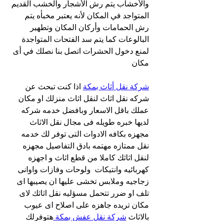
والأخشاب يتم رش الأشجار والخشب القديم 
المتواجد في المكان لأنه يعتبر مخبأه يتم 
رش الحمامات وأركان المكان وتطهير 
البالوعات كما يتم سد الفتحات المتواجدة 
لمنع دخول الحشرات اتصل بنا نصلك في أى 
مكان
شركة نقل أثاث بمكة
 اذا كنت تبحث عن 
شركه نقل اثاث لنقل اثاث منزلك او مكان 
عملك باقل الاسعار وبافضل خدمه شركه 
لديها خبره طويله فى مجال نقل الاثاث 
مجهزه بكافه الادوات التى توفر لك خدمه 
نقل ممتازه مهتمه بادق التفاصيل مجهزه 
لنقل اثاثك كاملا من قطع اثاث و اجهزه 
كهربائيه وانتيكات  ولوحات وفازات واوانى 
زجاجيه وملابس تخشى عليها ان يصيبها اى 
تلف او ضرر تتحمل مسؤليه نقل اثاثك لاى 
مكان تريده جاهزه على اصلاح اى عيوب 
بالاثاث 
شركة نقل عفش بمكة 
هتوفرلك 