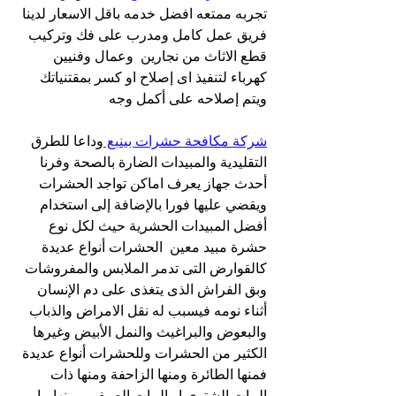
تجربه ممتعه افضل خدمه باقل الاسعار لدينا 
فريق عمل كامل ومدرب على فك وتركيب 
قطع الاثاث من نجارين  وعمال وفنيين 
كهرباء لتنفيذ اى إصلاح او كسر بمقتنياتك 
ويتم إصلاحه على أكمل وجه
شركة مكافحة حشرات بينبع 
وداعا للطرق 
التقليدية والمبيدات الضارة بالصحة وفرنا 
أحدث جهاز يعرف اماكن تواجد الحشرات  
ويقضي عليها فورا بالإضافة إلى استخدام 
أفضل المبيدات الحشرية حيث لكل نوع 
حشرة مبيد معين  الحشرات أنواع عديدة 
كالقوارض التى تدمر الملابس والمفروشات 
وبق الفراش الذى يتغذى على دم الإنسان 
أثناء نومه فيسبب له نقل الامراض والذباب 
والبعوض والبراغيث والنمل الأبيض وغيرها 
الكثير من الحشرات وللحشرات أنواع عديدة 
فمنها الطائرة ومنها الزاحفة ومنها ذات 
البيات الشتوى او البيات الصيفى ومنها ما 